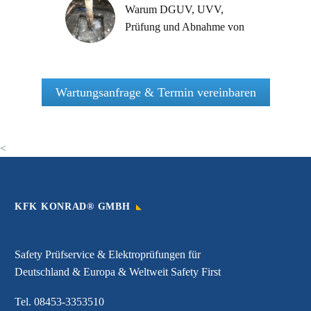
Warum DGUV, UVV,
Prüfung und Abnahme von
Sekuranten*,
Anschlagpunkten und
Seilsystemen so wichtig ist,
Wartungsanfrage & Termin vereinbaren
zeigt unsere tägliche Arbeit
<
KFK KONRAD® GMBH
Safety Prüfservice & Elektroprüfungen für
Deutschland & Europa & Weltweit Safety First
Tel.
08453-3353510