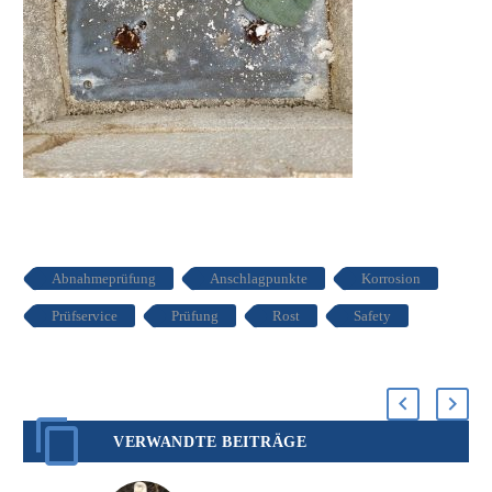
Abnahmeprüfung
Anschlagpunkte
Korrosion
Prüfservice
Prüfung
Rost
Safety
VERWANDTE BEITRÄGE