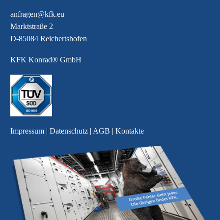
anfragen@kfk.eu
Marktstraße 2
D-85084 Reichertshofen
KFK Konrad® GmbH
Impressum
|
Datenschutz
|
AGB
|
Kontakte