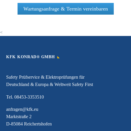
Seilsystemen so wichtig
Wartungsanfrage & Termin vereinbaren
sind, hier besteht
Lebensgefahr!
<
KFK KONRAD® GMBH
Safety Prüfservice & Elektroprüfungen für
Deutschland & Europa & Weltweit Safety First
Tel.
08453-3353510
anfragen@kfk.eu
Marktstraße 2
D-85084 Reichertshofen