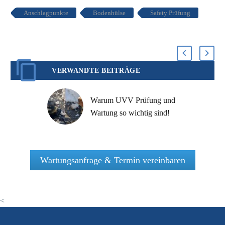
Anschlagpunkte
Bodenhülse
Safety Prüfung
VERWANDTE BEITRÄGE
Warum UVV Prüfung und
Wartung so wichtig sind!
Lebensgefahr bei
Benutzung der
Absturzsicherung darf nicht
Wartungsanfrage & Termin vereinbaren
sein!
<