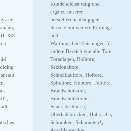
Kundendienst tätig und
ergänzt unseren
hyssen
herstellerunabhängigen
smann,
Service um weitere Prüfungs-
H, ISS
und
ing
Wartungsdienstleistungen für
andere Bereich wie alle Tore,
Süd
Toranlagen, Rolltore,
olding
Sektionaltore,
nstalt
Schnelllauftore, Hoftore,
en,
Spiraltore, Hubtore, Falttore,
ik
Brandschutztore,
 KG,
Brandschutztüren,
tadt
Feuerabschlüsse,
Überladebrücken, Hubtische,
tsches
Schranken, Sekuranten*,
Anschlagpunkte,