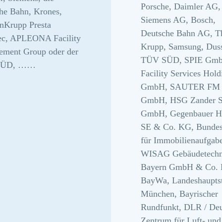
Porsche, Daimler AG,
he Bahn, Krones,
Siemens AG, Bosch,
nKrupp Presta
Deutsche Bahn AG, T
ec, APLEONA Facility
Krupp, Samsung, Dus
ment Group oder der
TÜV SÜD, SPIE Gmb
SÜD, ……
Facility Services Hold
GmbH, SAUTER FM
GmbH, HSG Zander 
GmbH, Gegenbauer H
SE & Co. KG, Bundesa
für Immobilienaufgab
WISAG Gebäudetechn
Bayern GmbH & Co.
BayWa, Landeshaupts
München, Bayrischer
Rundfunkt, DLR / Deu
Zentrum für Luft- und