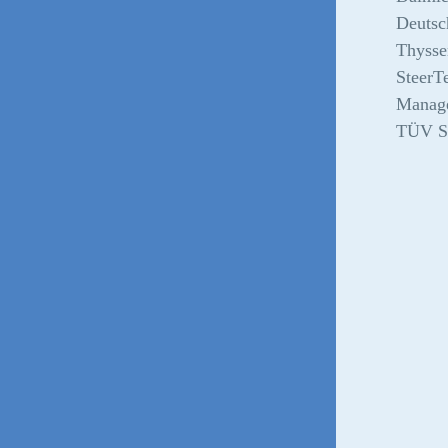
Deutsc
Thysse
SteerT
Manage
TÜV 