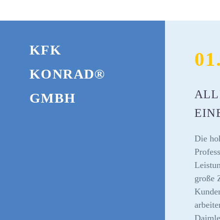
KFK
01
KONRAD®
ALL
GMBH
EIN
Die ho
Profess
Leistu
große 
Kunden
arbeite
Daimle