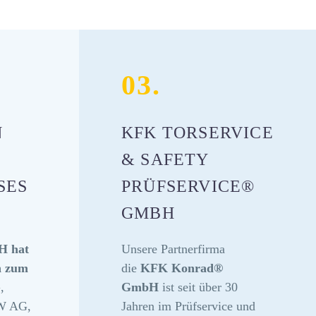
03.
N
KFK TORSERVICE
& SAFETY
S K
PRÜFSERVICE®
GMBH
 hat
Unsere Partnerfirma
n zum
die
KFK Konrad®
,
GmbH
ist seit über 30
W AG,
Jahren im Prüfservice und