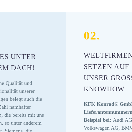
.
02.
WELTFIRME
ES UNTER
SETZEN AUF
EM DACH!
UNSER GROSSE
he Qualität und
NOWHOW
ionalität unserer
ngen belegt auch die
KFK Konrad® GmbH
Zahl namhafter
Lieferantennummer
, die bereits mit uns
Beispiel bei:
Audi AG
n, so unter anderem
Volkswagen AG, BM
r, Siemens, die