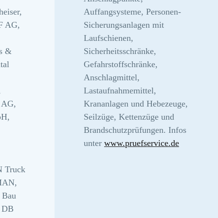
heiser,
Auffangsysteme, Personen-
ZF AG,
Sicherungsanlagen mit
Laufschienen,
s &
Sicherheitsschränke,
tal
Gefahrstoffschränke,
Anschlagmittel,
,
Lastaufnahmemittel,
 AG,
Krananlagen und Hebezeuge,
bH,
Seilzüge, Kettenzüge und
Brandschutzprüfungen. Infos
unter
www.pruefservice.de
 Truck
 MAN,
 Bau
, DB