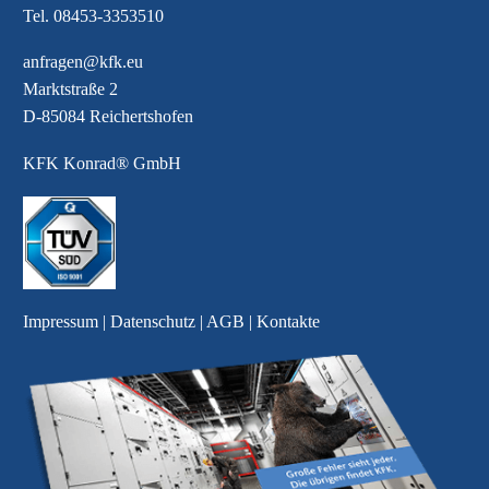
Tel.
08453-3353510
anfragen@kfk.eu
Marktstraße 2
D-85084 Reichertshofen
KFK Konrad® GmbH
Impressum
|
Datenschutz
|
AGB
|
Kontakte