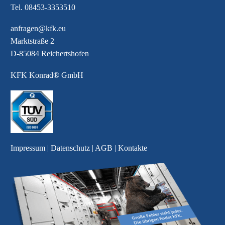
Tel.
08453-3353510
anfragen@kfk.eu
Marktstraße 2
D-85084 Reichertshofen
KFK Konrad® GmbH
Impressum
|
Datenschutz
|
AGB
|
Kontakte