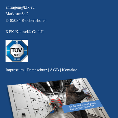
anfragen@kfk.eu
Marktstraße 2
D-85084 Reichertshofen
KFK Konrad® GmbH
Impressum
|
Datenschutz
|
AGB
|
Kontakte