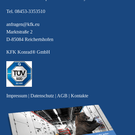
Tel.
08453-3353510
anfragen@kfk.eu
Marktstraße 2
D-85084 Reichertshofen
KFK Konrad® GmbH
Impressum
|
Datenschutz
|
AGB
|
Kontakte